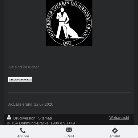
Sie sind Besucher
Aktualisierung: 22.07.2026
-
Webansicht
-
Druckversion
|
Sitemap
© HSV Dortmund-Brackel 1909 e.V. (+49
231 561 922)
Anrufen
E-Mail
Anfahrt