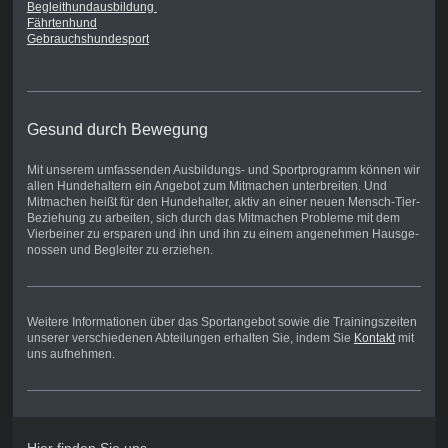
Begleithundausbildung
Fährtenhund
Gebrauchshundesport
Gesund durch Bewegung
Mit unserem umfassenden Aus­bildungs- und Sportprogramm kön­nen wir
allen Hundehaltern ein Angebot zum Mitmachen unter­breiten. Und
Mitmachen heißt für den Hundehalter, aktiv an einer neuen Mensch-Tier-
Beziehung zu arbeiten, sich durch das Mitma­chen Probleme mit dem
Vierbei­ner zu ersparen und ihn und ihn zu einem angenehmen Hausge­­
nossen und Begleiter zu erziehen.
Weitere Informationen über das Sportangebot sowie die Trainingszeiten
unserer verschiedenen Abteilungen erhalten Sie, indem Sie
Kontakt
mit
uns aufnehmen.
Hier finden Sie uns