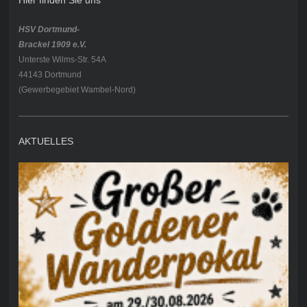
HSV Dortmund-
Brackel 1909 e.V.
Unterste Wilms-Str. 54A
44143 Dortmund
(Gewerbegebiet Wambel-Nord)
AKTUELLES